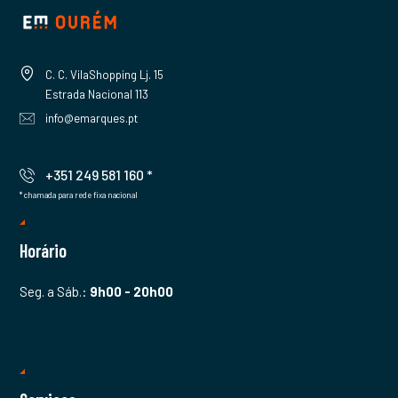
C. C. VilaShopping Lj. 15
Estrada Nacional 113
info@emarques.pt
+351 249 581 160 *
* chamada para rede fixa nacional
Horário
Seg. a Sáb.:
9h00 - 20h00