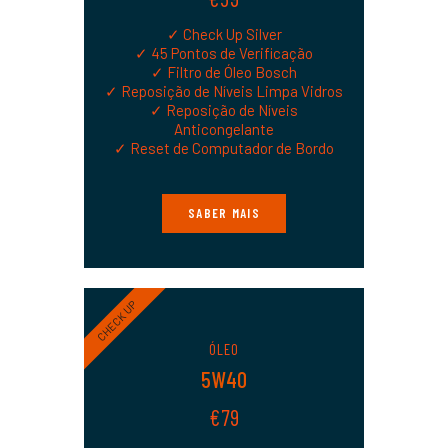
✓ Check Up Silver
✓ 45 Pontos de Verificação
✓ Filtro de Óleo Bosch
✓ Reposição de Níveis Limpa Vidros
✓ Reposição de Níveis
Anticongelante
✓ Reset de Computador de Bordo
SABER MAIS
CHECK UP
ÓLEO
5W40
€79