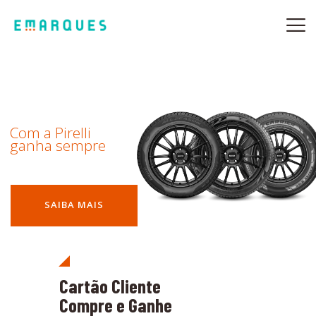
SOBRE NÓS
OFICINAS MULTIMARCA
Com a Pirelli
TURBOS
ganha sempre
AUTOMÓVEIS
CAMPANHAS
CONTACTOS
SAIBA MAIS
Cartão Cliente
Compre e Ganhe