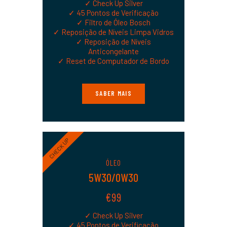
✓ Check Up Silver
✓ 45 Pontos de Verificação
✓ Filtro de Óleo Bosch
✓ Reposição de Níveis Limpa Vidros
✓ Reposição de Níveis
Anticongelante
✓ Reset de Computador de Bordo
SABER MAIS
CHECK UP
ÓLEO
5W30/0W30
€99
✓ Check Up Silver
✓ 45 Pontos de Verificação