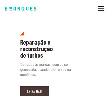
SOBRE NÓS
OFICINAS MULTIMARCA
Reparação e
TURBOS
reconstrução
de turbos
AUTOMÓVEIS
CAMPANHAS
De todas as marcas, com ou sem
CONTACTOS
geometria, atuador eletrónico ou
mecânico.
SAIBA MAIS