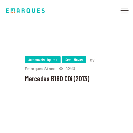
SOBRE NÓS
OFICINAS MULTIMARCA
TURBOS
Automóveis Ligeiros
Semi-Novos
by
AUTOMÓVEIS
4260
Emarques Stand
CAMPANHAS
Mercedes B180 CDi (2013)
CONTACTOS