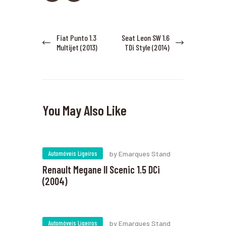
Navegação de artigos
Fiat Punto 1.3
Seat Leon SW 1.6
Previous post:
Next
Multijet (2013)
TDi Style (2014)
post:
You May Also Like
Automóveis Ligeiros
by Emarques Stand
Renault Megane II Scenic 1.5 DCi
(2004)
Automóveis Ligeiros
by Emarques Stand