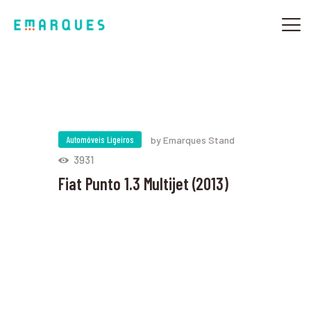
SOBRE NÓS
Automóveis Ligeiros
by Emarques Stand
OFICINAS MULTIMARCA
3931
TURBOS
Fiat Punto 1.3 Multijet (2013)
AUTOMÓVEIS
CAMPANHAS
CONTACTOS