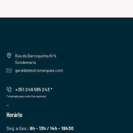
Rua da Barroquinha N.º4
Gondemaria
geral@electromarques.com
+351 249 585 243 *
* chamada para rede fixa nacional
Horário
Seg. a Sex.:
9h - 13h / 14h - 19h30