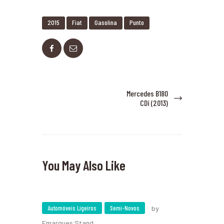
2015
Fiat
Gasolina
Punto
Navegação de artigos
Mercedes B180
Next
CDi (2013)
post:
You May Also Like
Automóveis Ligeiros
Semi-Novos
by
Emarques Stand