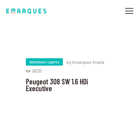
SOBRE NÓS
OFICINAS MULTIMARCA
TURBOS
Automóveis Ligeiros
by Emarques Stand
AUTOMÓVEIS
6031
CAMPANHAS
Peugeot 308 SW 1.6 HDi
CONTACTOS
Executive