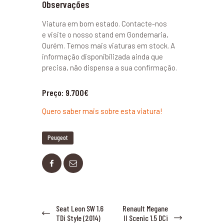
Observações
Viatura em bom estado. Contacte-nos
e visite o nosso stand em Gondemaria,
Ourém. Temos mais viaturas em stock. A
informação disponibilizada ainda que
precisa, não dispensa a sua confirmação.
Preço: 9.700€
Quero saber mais sobre esta viatura!
Peugeot
Navegação de artigos
Seat Leon SW 1.6
Renault Megane
Previous post:
Next
TDi Style (2014)
II Scenic 1.5 DCi
post: